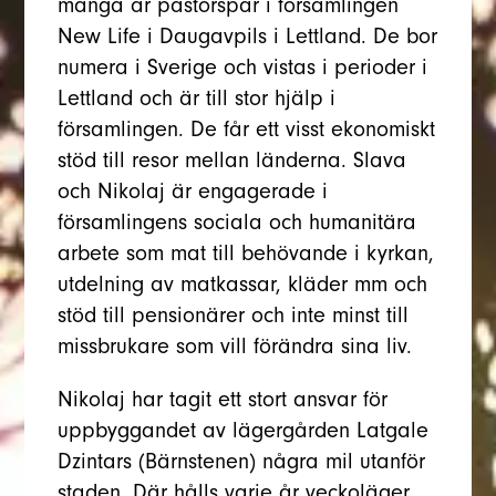
många år pastorspar i församlingen
New Life i Daugavpils i Lettland. De bor
numera i Sverige och vistas i perioder i
Lettland och är till stor hjälp i
församlingen. De får ett visst ekonomiskt
stöd till resor mellan länderna. Slava
och Nikolaj är engagerade i
församlingens sociala och humanitära
arbete som mat till behövande i kyrkan,
utdelning av matkassar, kläder mm och
stöd till pensionärer och inte minst till
missbrukare som vill förändra sina liv.
Nikolaj har tagit ett stort ansvar för
uppbyggandet av lägergården Latgale
Dzintars (Bärnstenen) några mil utanför
staden. Där hålls varje år veckoläger